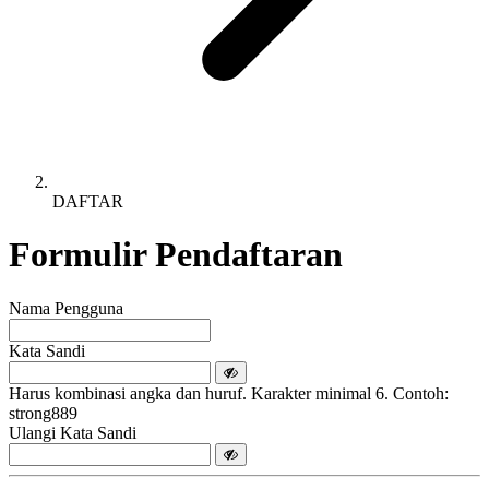
DAFTAR
Formulir Pendaftaran
Nama Pengguna
Kata Sandi
Harus kombinasi angka dan huruf. Karakter minimal 6. Contoh:
strong889
Ulangi Kata Sandi